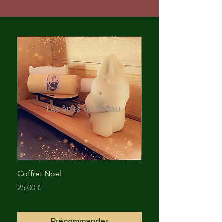
Coffret Noel
Boite en bois
Prix
Prix
25,00 €
8,00 €
Précommander