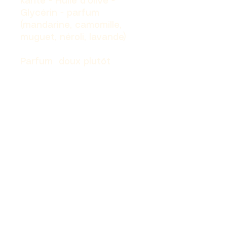
karité - Huile d'olive -
Glycérin - parfum
(mandarine, camomille,
muguet, néroli, lavande)
Parfum doux plutôt
cocooning
Si vous avez apprécié la visite, un avis Google nous
aide énormément. Merci 🙏
AVIS
LES ÂNES DE MILOU