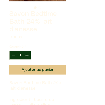
Savon Bedtime
Bath 24% lait
d'ânesse
Prix
9,00 €
Quantité
*
Ajouter au panier
Savon Bedtime Bath 24%
lait d'ânesse
Ingredient : beurre de