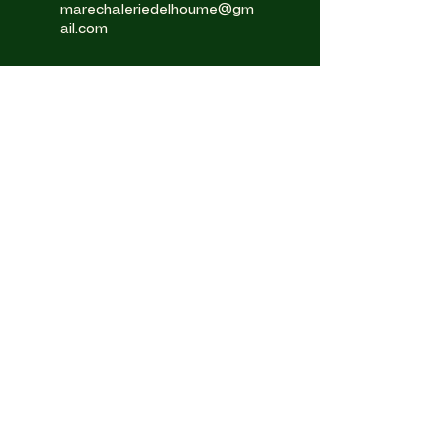
marechaleriedelhoume@gm
ail.com
Si vous avez apprécié la visite, un avis Google nous
aide énormément. Merci 🙏
AVIS
LES ÂNES DE MILOU
lesanesdemilou@gmail.com