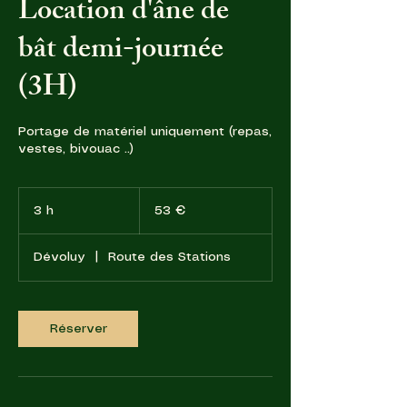
Location d'âne de
bât demi-journée
(3H)
Portage de matériel uniquement (repas,
vestes, bivouac ..)
53
euros
3 h
3
53 €
h
Dévoluy
|
Route des Stations
Réserver